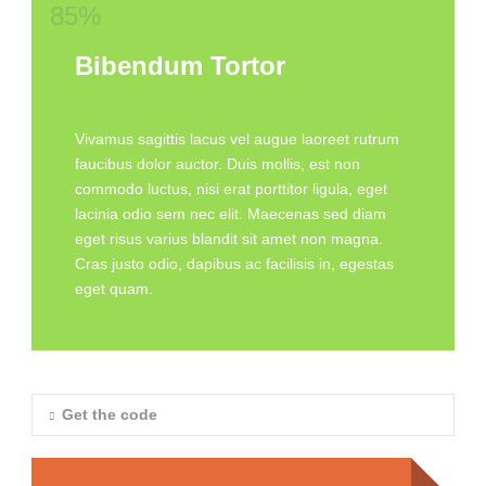
85%
Bibendum Tortor
Vivamus sagittis lacus vel augue laoreet rutrum
faucibus dolor auctor. Duis mollis, est non
commodo luctus, nisi erat porttitor ligula, eget
lacinia odio sem nec elit. Maecenas sed diam
eget risus varius blandit sit amet non magna.
Cras justo odio, dapibus ac facilisis in, egestas
eget quam.
Get the code