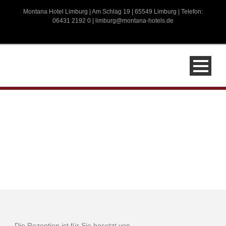
Montana Hotel Limburg | Am Schlag 19 | 65549 Limburg | Telefon:
06431 2192 0 |
limburg@montana-hotels.de
Die Rezeption ist für Sie besetzt von