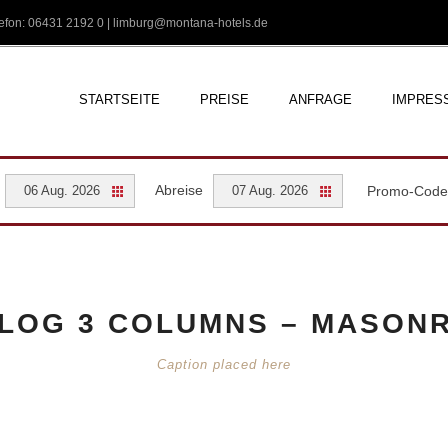
efon: 06431 2192 0 |
limburg@montana-hotels.de
STARTSEITE
PREISE
ANFRAGE
IMPRES
Abreise
Promo-Cod
06 Aug. 2026
07 Aug. 2026
LOG 3 COLUMNS – MASON
Caption placed here