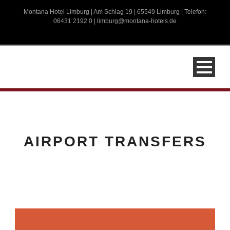
Montana Hotel Limburg | Am Schlag 19 | 65549 Limburg | Telefon:
06431 2192 0 |
limburg@montana-hotels.de
AIRPORT TRANSFERS